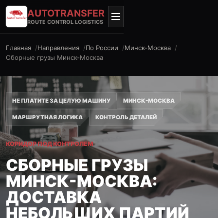
AUTO
TRANSFER
ROUTE CONTROL LOGISTICS
Главная
Направления
По России
Минск-Москва
Сборные грузы Минск-Москва
НЕ ПЛАТИТЕ ЗА ЦЕЛУЮ МАШИНУ
МИНСК-МОСКВА
МАРШРУТНАЯ ЛОГИКА
КОНТРОЛЬ ДЕТАЛЕЙ
КОРИДОР ПОД КОНТРОЛЕМ
СБОРНЫЕ ГРУЗЫ
МИНСК-МОСКВА:
ДОСТАВКА
НЕБОЛЬШИХ ПАРТИЙ