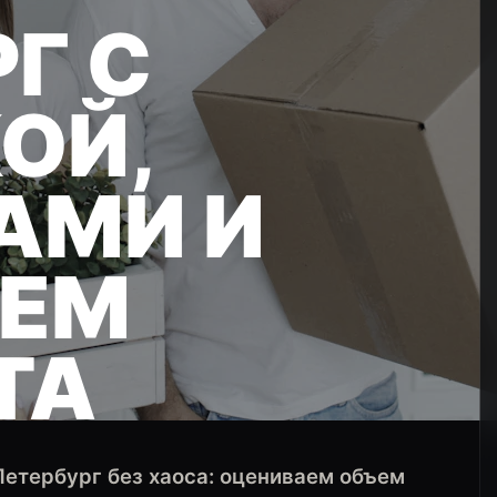
Г С
ОЙ,
АМИ И
ЛЕМ
ТА
Петербург без хаоса: оцениваем объем