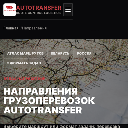
AUTO
TRANSFER
ROUTE CONTROL LOGISTICS
Главная
Направления
АТЛАС МАРШРУТОВ
БЕЛАРУСЬ
РОССИЯ
3 ФОРМАТА ЗАДАЧ
АТЛАС НАПРАВЛЕНИЙ
НАПРАВЛЕНИЯ
ГРУЗОПЕРЕВОЗОК
AUTOTRANSFER
Выберите маршрут или формат задачи: перевозка