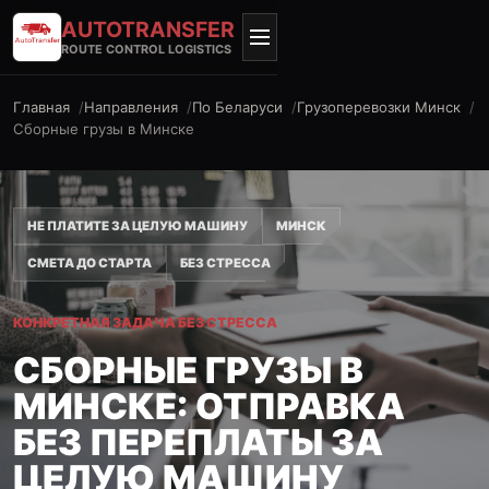
AUTO
TRANSFER
ROUTE CONTROL LOGISTICS
Главная
Направления
По Беларуси
Грузоперевозки Минск
Сборные грузы в Минске
НЕ ПЛАТИТЕ ЗА ЦЕЛУЮ МАШИНУ
МИНСК
СМЕТА ДО СТАРТА
БЕЗ СТРЕССА
КОНКРЕТНАЯ ЗАДАЧА БЕЗ СТРЕССА
СБОРНЫЕ ГРУЗЫ В
МИНСКЕ: ОТПРАВКА
БЕЗ ПЕРЕПЛАТЫ ЗА
ЦЕЛУЮ МАШИНУ